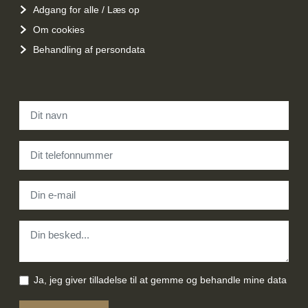
Adgang for alle / Læs op
Om cookies
Behandling af persondata
Navn
*
Telefon
*
E-mail
*
Besked
*
Samtykke
*
Ja, jeg giver tilladelse til at gemme og behandle mine data
Recaptcha V3
*