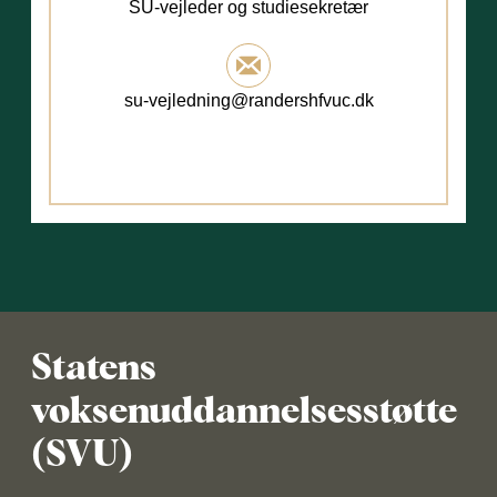
SU-vejleder og studiesekretær
su-vejledning@randershfvuc.dk
Statens
voksenuddannelsesstøtte
(SVU)