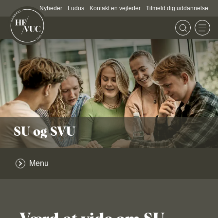
Nyheder
Ludus
Kontakt en vejleder
Tilmeld dig uddannelse
SU og SVU
Menu