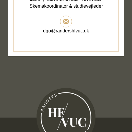
Skemakoordinator & studievejleder
dgo@randershfvuc.dk