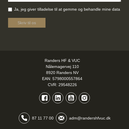
Samtykke
*
Ja, jeg giver tilladelse til at gemme og behandle mine data
Recaptcha V3
*
Skriv til os
Randers HF & VUC
Nålemagervej 110
8920 Randers NV
EAN: 5798000557864
CVR: 29548226
Facebook
LinkedIn
YouTube
Instagram
87 11 77 00
adm@randershfvuc.dk