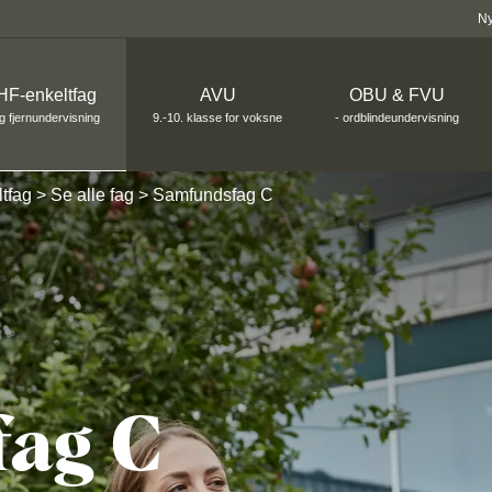
N
HF-enkeltfag
AVU
OBU & FVU
g fjernundervisning
9.-10. klasse for voksne
- ordblindeundervisning
tfag
Se alle fag
Samfundsfag C
fag C