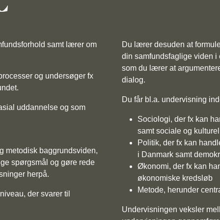
C
mfundsforhold samt lærer om
Du lærer desuden at formule
din samfundsfaglige viden i 
som du lærer at argumentere
gsprocesser og undersøger fx
dialog.
undet.
Du får bl.a. undervisning in
asial uddannelse og som
Sociologi, der fx kan h
samt sociale og kulturel
Politik, der fx kan handl
 og metodisk baggrundsviden,
i Danmark samt demokr
glige spørgsmål og gøre rede
Økonomi, der fx kan han
sninger herpå.
økonomiske kredsløb
Metode, herunder centr
iveau, der svarer til
Undervisningen veksler melle