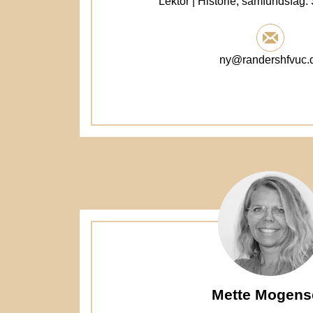
Lektor | Historie, samfundsfag.
ny@randershfvuc.
Mette Mogens