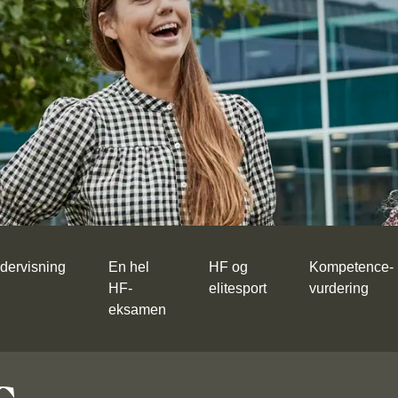
dervisning
En hel
HF og
Kompetence-
HF-
elitesport
vurdering
eksamen