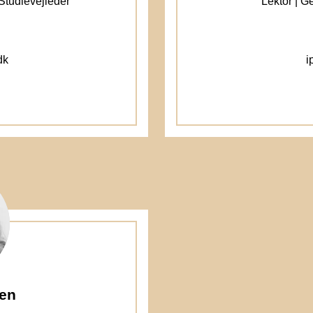
 Studievejleder
Lektor | G
dk
i
en