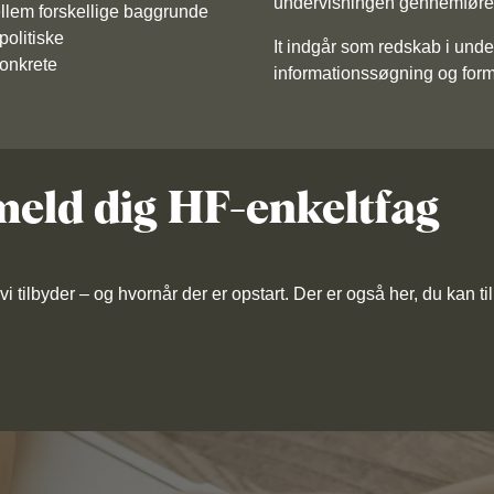
undervisningen gennemføre 
lem forskellige baggrunde
politiske
It indgår som redskab i under
konkrete
informationssøgning og form
lmeld dig HF-enkeltfag
i tilbyder – og hvornår der er opstart. Der er også her, du kan t