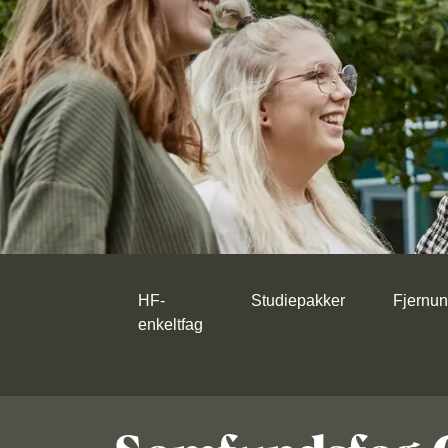
HF-
Studiepakker
Fjernun
enkeltfag