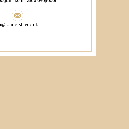
eografi, kemi. Studievejleder
p@randershfvuc.dk