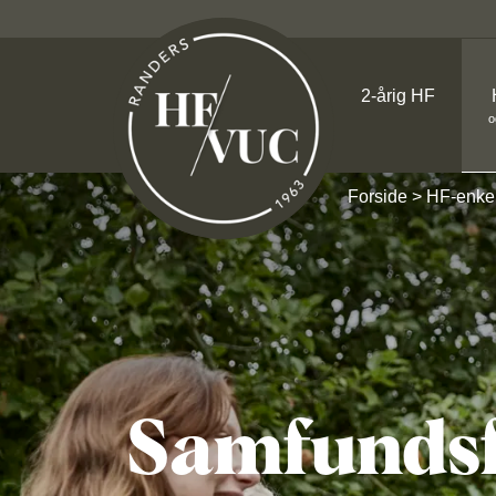
2-årig HF
o
Forside
HF-enkel
Samfunds