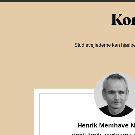
Kon
Studievejlederne kan hjælpe
Henrik Memhave N