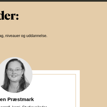
der:
fag, niveauer og uddannelse.
ben Præstmark