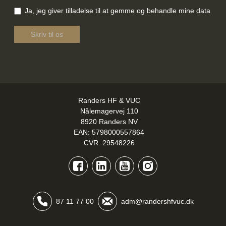
Samtykke
*
Ja, jeg giver tilladelse til at gemme og behandle mine data
Recaptcha V3
*
Skriv til os
Randers HF & VUC
Nålemagervej 110
8920 Randers NV
EAN: 5798000557864
CVR: 29548226
Facebook
LinkedIn
YouTube
Instagram
87 11 77 00
adm@randershfvuc.dk