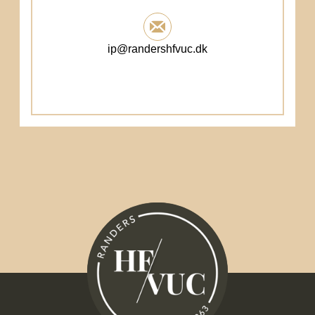
ip@randershfvuc.dk