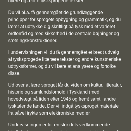
nyere og ældre tysksprogede tekster.
Du vil bl.a. få gennemgået de grundlæggende
principper for sprogets opbygning og grammatik, og du
lærer at udtrykke dig skriftligt på tysk med et varieret
ordforråd og med sikkerhed i de centrale bøjninger og
sætningskonstruktioner.
I undervisningen vil du få gennemgået et bredt udvalg
af tysksprogede litterære tekster og andre kunstneriske
udtryksformer, og du vil lære at analysere og fortolke
disse.
Ud over at lære sproget får du viden om kultur, litteratur,
historie og samfundsforhold i Tyskland (med
hovedvægt på tiden efter 1945 og frem) samt i andre
tysktalende lande. Der vil indgå tysksproget materiale
fra såvel trykte som elektroniske medier.
Undervisningen er for en stor dels vedkommende