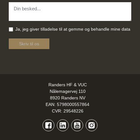
Besked
*
Samtykke
*
Ja, jeg giver tilladelse til at gemme og behandle mine data
Recaptcha V3
*
Skriv til os
Randers HF & VUC
Nålemagervej 110
8920 Randers NV
EAN: 5798000557864
CVR: 29548226
Facebook
LinkedIn
YouTube
Instagram